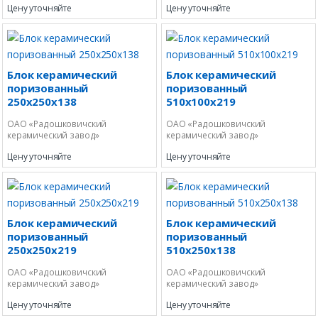
Цену уточняйте
Цену уточняйте
Блок керамический
Блок керамический
поризованный
поризованный
250х250х138
510х100х219
ОАО «Радошковичский
ОАО «Радошковичский
керамический завод»
керамический завод»
Цену уточняйте
Цену уточняйте
Оставьте номер и мы
Блок керамический
Блок керамический
перезвоним Вам
поризованный
поризованный
250х250х219
510х250х138
ОАО «Радошковичский
ОАО «Радошковичский
керамический завод»
керамический завод»
Цену уточняйте
Цену уточняйте