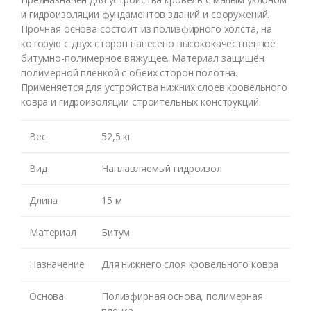
и гидроизоляции фундаментов зданий и сооружений.
Прочная основа состоит из полиэфирного холста, на
которую с двух сторон нанесено высококачественное
битумно-полимерное вяжущее. Материал защищён
полимерной пленкой с обеих сторон полотна.
Применяется для устройства нижних слоев кровельного
ковра и гидроизоляции строительных конструкций.
Вес
52,5 кг
Вид
Наплавляемый гидроизол
Оставьте номер и мы
Длина
15 м
перезвоним Вам
Материал
Битум
Назначение
Для нижнего слоя кровельного ковра
Основа
Полиэфирная основа, полимерная
пленка