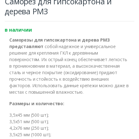
Саморез для гипсокартона и
дерева РМЗ
в наличии
Оставьте номер и мы
Саморезы для гипсокартона и дерева РМЗ
перезвоним Вам
представляют
собой надежное и универсальное
решение для крепления ГКЛ к деревянным
поверхностям. Их острый конец обеспечивает легкость
в проникновении в материал, а высококачественная
сталь и черное покрытие (оксидирование) придают
прочность и стойкость к воздействию внешних
факторов. Использовать данные крепежи можно даже в
местах с повышенной влажностью.
ЖДУ ЗВОНКА
Размеры и количество:
3,5х45 мм (500 шт);
3,5х51 мм (500 шт);
4,2х76 мм (250 шт);
3,5х25 мм (1000 шт);