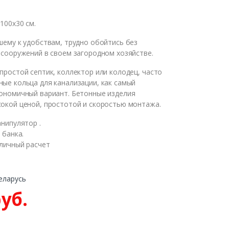
100х30 см.
шему к удобствам, трудно обойтись без
м Вам
 сооружений в своем загородном хозяйстве.
простой септик, коллектор или колодец, часто
ые кольца для канализации, как самый
ВОНКА
ономичный вариант. Бетонные изделия
окой ценой, простотой и скоростью монтажа.
нипулятор .
 банка.
аличный расчет
еларусь
руб.