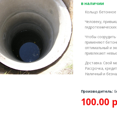
в наличии
Кольцо бетонное 
Человеку, привык
те номер и мы перезвони
гидротехнических
Чтобы соорудить 
применяют бетонн
ЖДУ З
оптимальный и эк
привлекают невыс
Доставка. Свой ма
Рассрочка, кредит
Наличный и безн
Производитель:
Б
100.00 