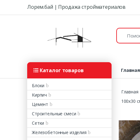
Skip to navigation
Skip to content
Лорем.бай | Продажа стройматериалов
Поиск:
Каталог товаров
Главна
Блоки
Главная
Кирпич
100х30 с
Цемент
Строительные смеси
Сетки
Железобетонные изделия