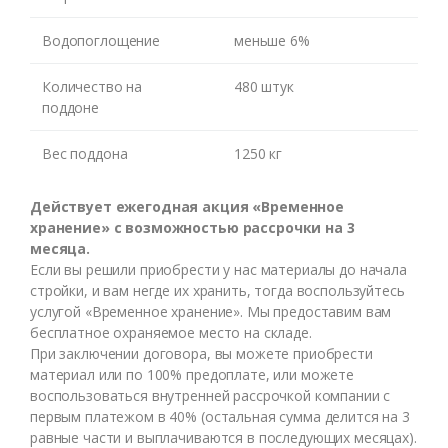
перезвоним Вам
Водопоглощение
меньше 6%
Количество на
480 штук
поддоне
Вес поддона
1250 кг
ЖДУ ЗВОНКА
Действует ежегодная акция «Временное
хранение» с возможностью рассрочки на 3
месяца.
Если вы решили приобрести у нас материалы до начала
стройки, и вам негде их хранить, тогда воспользуйтесь
услугой «Временное хранение». Мы предоставим вам
бесплатное охраняемое место на складе.
При заключении договора, вы можете приобрести
материал или по 100% предоплате, или можете
воспользоваться внутренней рассрочкой компании с
первым платежом в 40% (остальная сумма делится на 3
равные части и выплачиваются в последующих месяцах).