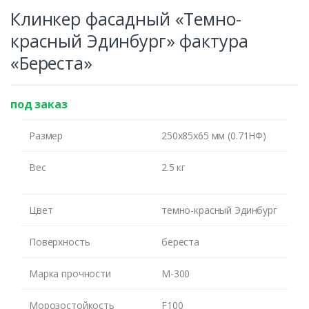
Клинкер фасадный «Темно-
красный Эдинбург» фактура
«Береста»
под заказ
Размер
250х85х65 мм (0.71НФ)
Вес
2.5 кг
Цвет
темно-красный Эдинбург
Поверхность
береста
Марка прочности
М-300
Оставьте номер и мы
Морозостойкость
F100