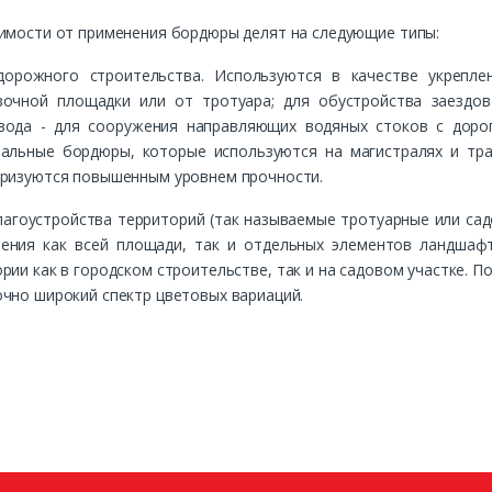
имости от применения бордюры делят на следующие типы:
дорожного строительства. Используются в качестве укрепле
вочной площадки или от тротуара; для обустройства заездов
вода - для сооружения направляющих водяных стоков с доро
ральные бордюры, которые используются на магистралях и т
еризуются повышенным уровнем прочности.
лагоустройства территорий (так называемые тротуарные или са
ения как всей площади, так и отдельных элементов ландшафт
рии как в городском строительстве, так и на садовом участке. П
чно широкий спектр цветовых вариаций.