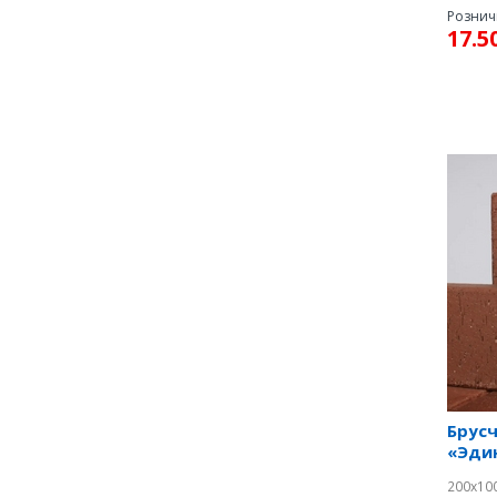
Рознич
17.5
Оставь
Брусч
«Эди
200х100