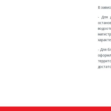
В завис
- Для 
остано
водоот
магист
характ
- Для б
оформл
террито
достато