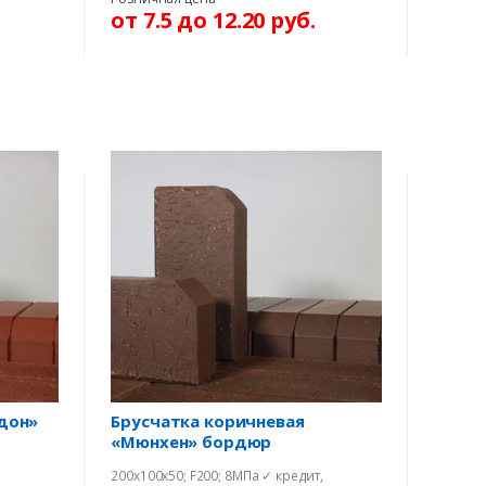
от 7.5 до 12.20 руб.
м Вам
ВОНКА
дон»
Брусчатка коричневая
«Мюнхен» бордюр
,
200х100х50; F200; 8МПа ✓ кредит,