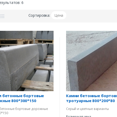
езультатов:
6
Сортировка:
Цена
и бетонные бортовые
Камни бетонные бортов
жные 800*300*150
тротуарные 800*200*80
бетонные бортовые дорожные
Серый и цветные варианты
0*150
Розничная цена