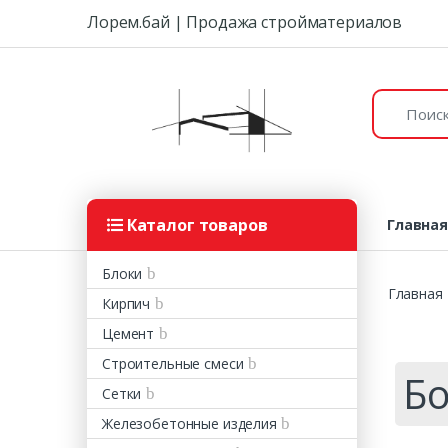
Skip to navigation
Skip to content
Лорем.бай | Продажа стройматериалов
Поиск:
Каталог товаров
Главна
Блоки
Главная
Кирпич
Цемент
Строительные смеси
Б
Сетки
Железобетонные изделия