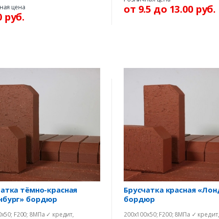
от 9.5 до 13.00 руб.
ная цена
0 руб.
те номер и мы перезвони
ЖДУ З
атка тёмно-красная
Брусчатка красная «Лон
нбург» бордюр
бордюр
х50; F200; 8МПа ✓ кредит,
200х100х50; F200; 8МПа ✓ кредит