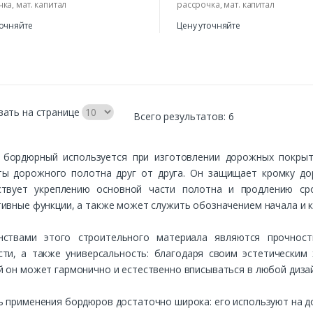
ка, мат. капитал
рассрочка, мат. капитал
точняйте
Цену уточняйте
вать на странице
Всего результатов:
6
 бордюрный используется при изготовлении дорожных покрыт
ты дорожного полотна друг от друга. Он защищает кромку д
ствует укреплению основной части полотна и продлению сро
ивные функции, а также может служить обозначением начала и 
нствами этого строительного материала являются прочност
сти, а также универсальность: благодаря своим эстетически
 он может гармонично и естественно вписываться в любой дизай
 применения бордюров достаточно широка: его используют на доро