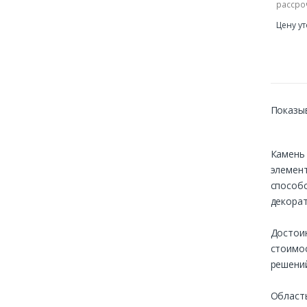
рассроч
Цену у
Показы
Камень
элемен
способ
декорат
Достои
стоимо
решений
Область