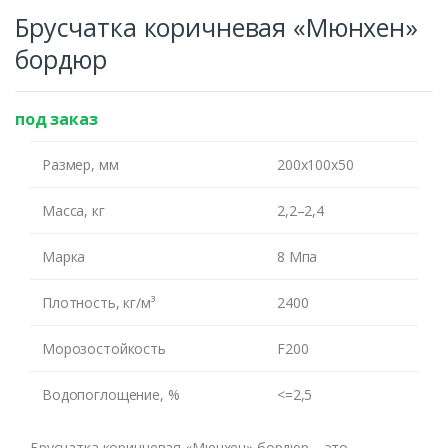
Оставьте номер и мы
Брусчатка коричневая «Мюнхен»
бордюр
перезвоним Вам
под заказ
Размер, мм
200х100х50
Масса, кг
2,2–2,4
ЖДУ ЗВОНКА
Марка
8 Мпа
Плотность, кг/м³
2400
Морозостойкость
F200
Водопоглощение, %
<=2,5
Брусчатка коричневая «Мюнхен» бордюр – это