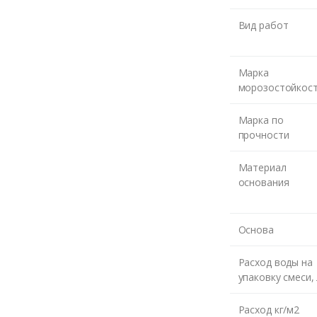
те номер и мы перезвони
Вид работ
ЖДУ З
Марка
морозостойкос
Марка по
прочности
Материал
основания
Основа
Расход воды на
упаковку смеси,
Расход кг/м2