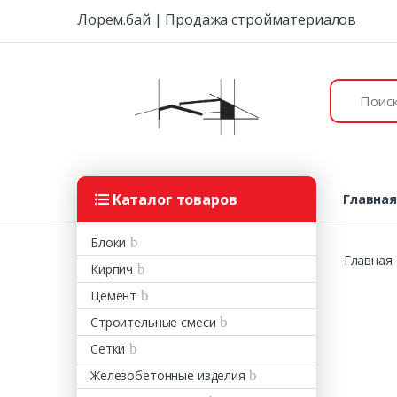
Skip to navigation
Skip to content
Лорем.бай | Продажа стройматериалов
Поиск:
Каталог товаров
Главна
Блоки
Главная
Кирпич
Цемент
Строительные смеси
Сетки
Железобетонные изделия