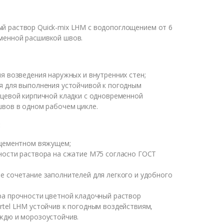
й раствор Quick-mix LHM с водопоглощением от 6
менной расшивкой швов.
я возведения наружных и внутренних стен;
я для выполнения устойчивой к погодным
цевой кирпичной кладки с одновременной
вов в одном рабочем цикле.
:
 цементном вяжущем;
ности раствора на сжатие М75 согласно ГОСТ
 сочетание заполнителей для легкого и удобного
;
ра прочности цветной кладочный раствор
tel LHM устойчив к погодным воздействиям,
ждю и морозоустойчив.