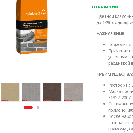
в наличии
Цветной кладочны
до 14% с одновре
НАЗНАЧЕНИЕ:
Подходит дл
Применяетс
условиям ли
расшивкой ш
ПРЕИМУЩЕСТВА
Раствор на
Марка проч
31357-2007;
Оптимальное
применения
После набо
Landhausmör
прямому до