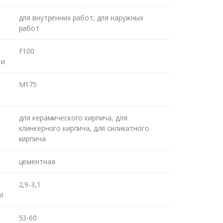
м Вам
для внутренних работ, для наружных
работ
ВОНКА
F100
ти
М175
для керамического кирпича, для
клинкерного кирпича, для силикатного
кирпича
цементная
2,9-3,1
 л
53-60