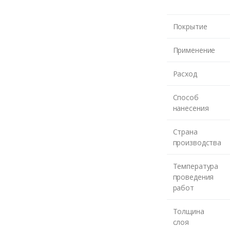
те номер и мы перезвони
Покрытие
ЖДУ З
Применение
Расход
Способ
нанесения
Страна
производства
Температура
проведения
работ
Толщина
слоя