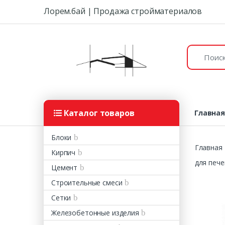
Skip to navigation
Skip to content
Лорем.бай | Продажа стройматериалов
Поиск:
Каталог товаров
Главна
Блоки
Главная
Кирпич
для печ
Цемент
Строительные смеси
Сетки
Железобетонные изделия