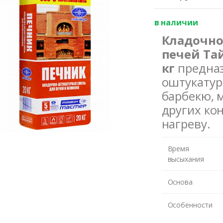
в наличии
Кладочно
печей Та
кг
предназ
оштукатур
барбекю, 
других ко
нагреву.
Время
высыхания
Основа
Особенности