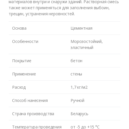
материалов внутри и снаружи зданий. Растворная смесь
также может применяться для заполнения выбоин,
трещин, устранения неровностей.
Основа
Цементная
Особенности
Морозостойкий,
эластичный
Покрытие
бетон
Применение
стены
Оставьте номер и мы
перезвоним Вам
Расход
1,7 кг/м2
Способ нанесения
Ручной
Страна производства
Беларусь
Температура проведения
от -5 до +15 °С