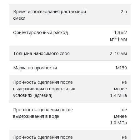
Время использования растворной
2 ч
Оставьте номер и мы
смеси
перезвоним Вам
Ориентировочный расход
1,3 кг/
м²*1 мм
Толщина наносимого слоя
2–10 мм
Марка по прочности
М150
ЖДУ ЗВОНКА
Прочность сцепления после
не
выдерживания в нормальных
менее
условиях (адгезия)
1,4 МПа
Прочность сцепления после
не
выдерживания в воде
менее
1,0 МПа
Прочность сцепления после
не