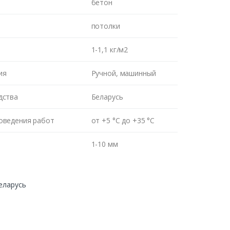
бетон
потолки
1-1,1 кг/м2
ия
Ручной, машинный
дства
Беларусь
оведения работ
от +5 °С до +35 °С
1-10 мм
еларусь