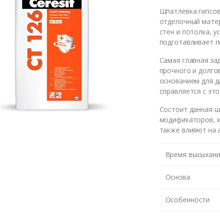
Шпатлевка гипсов
отделочный матер
стен и потолка, 
подготавливает п
Самая главная за
прочного и долго
основанием для д
справляется с это
Состоит данная ш
модификаторов, к
также влияют на 
Время высыхан
те номер и мы перезвони
Основа
Особенности
ЖДУ З