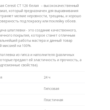
ая Ceresit CT 126 белая
– высококачественный
иал, который предназначен для выравнивания
устраняет мелкие неровности, трещины, и хорошо
оверхность под покраску или поклейку обоев.
дача шпатлевки - это создание качественного,
вечного покрытия, которое станет отличным
альнейшей работы мастера и данный товар
й миссией на 100%.
патлевка из гипса и наполнителя (различных
оторые предают ей эластичность и прочность, а
адгезионные свойства).
ия
24 ч
м Вам
Гипсовая
Пластичная
ВОНКА