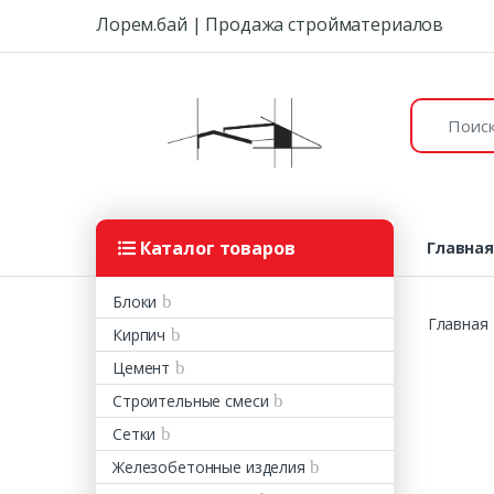
Skip to navigation
Skip to content
Лорем.бай | Продажа стройматериалов
Поиск:
Каталог товаров
Главна
Блоки
Главная
Кирпич
Цемент
Строительные смеси
Сетки
Железобетонные изделия