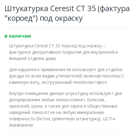
Штукатурка Ceresit СТ 35 (фактура
"короед") под окраску
в наличии
Штукатурка Ceresit СТ 35 Короед под окраску –
фактурное декоративное покрытие для внутренней и
внешней отделки дома.
Для наружного применения ее используют для отделки
фасада по всем видам утеплителей, включая пенопласт,
Оставьте номер и мы
каменную вату, экструзионный пенополистирол.
перезвоним Вам
Внутри помещения данную штукатурку используют для
декорирования любых жилых комнат, балкона,
прихожей, кухни, а также для офиса и общественных
заведений. Наносят ее на любую минеральную
поверхность (бетон, цементную штукатурку), ЦСП и
Аквапанели.