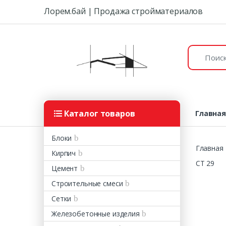
Skip to navigation
Skip to content
Лорем.бай | Продажа стройматериалов
Поиск:
Каталог товаров
Главна
Блоки
Главная
Кирпич
CT 29
Цемент
Строительные смеси
Сетки
Железобетонные изделия