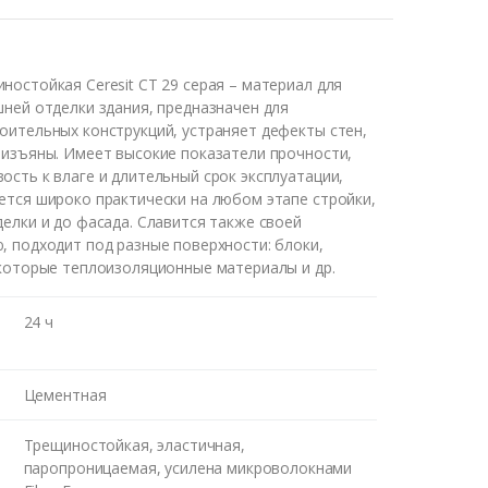
ностойкая Ceresit CT 29 серая – материал для
шней отделки здания, предназначен для
оительных конструкций, устраняет дефекты стен,
 изъяны. Имеет высокие показатели прочности,
ость к влаге и длительный срок эксплуатации,
ется широко практически на любом этапе стройки,
делки и до фасада. Славится также своей
, подходит под разные поверхности: блоки,
екоторые теплоизоляционные материалы и др.
24 ч
Цементная
Трещиностойкая, эластичная,
м Вам
паропроницаемая, усилена микроволокнами