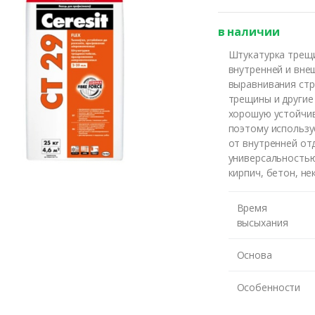
в наличии
Штукатурка трещи
внутренней и вне
выравнивания стр
трещины и другие
хорошую устойчив
поэтому использу
от внутренней от
универсальностью
кирпич, бетон, н
Время
высыхания
Основа
Особенности
те номер и мы перезвони