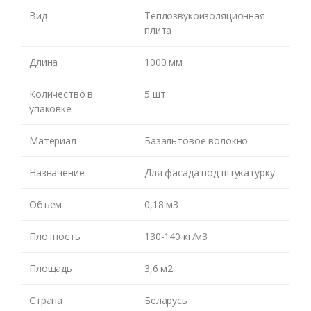
Вид
Теплозвукоизоляционная
плита
Длина
1000 мм
Оставьте номер и мы
перезвоним Вам
Количество в
5 шт
упаковке
Материал
Базальтовое волокно
Назначение
Для фасада под штукатурку
Объем
0,18 м3
ЖДУ ЗВОНКА
Плотность
130-140 кг/м3
Площадь
3,6 м2
Страна
Беларусь