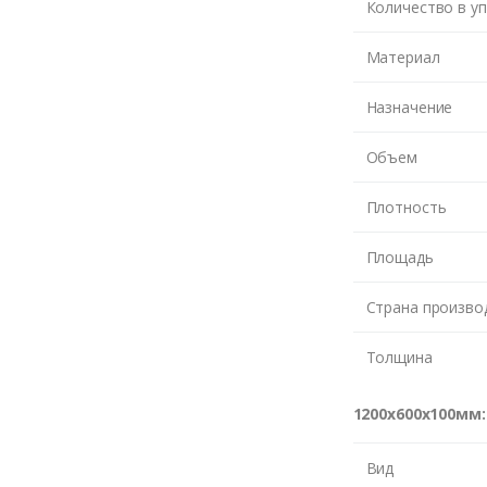
Количество в у
Материал
Назначение
Объем
Плотность
те номер и мы перезвони
Площадь
Страна произво
ЖДУ З
Толщина
1200х600х100мм:
Вид