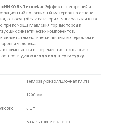
хноНИКОЛЬ ТехноФас Эффект
- негорючий и
золяционный волокнистый материал на основе
ья, относящийся к категории "минеральная вата".
о при помощи плавления горных пород и
язующих синтетических компонентов.
ь является экологически чистым материалом и
доровья человека.
я и применяется в современных технологиях
 частности
д
ля фасада под штукатурку.
Теплозвукоизоляционная плита
1200 мм
паковке
6 шт
Базальтовое волокно