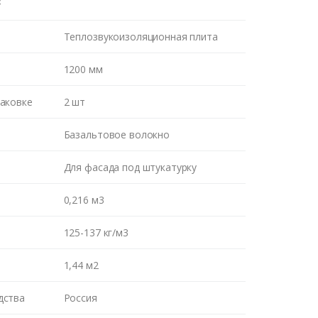
:
Теплозвукоизоляционная плита
1200 мм
паковке
2 шт
Базальтовое волокно
Для фасада под штукатурку
0,216 м3
125-137 кг/м3
1,44 м2
дства
Россия