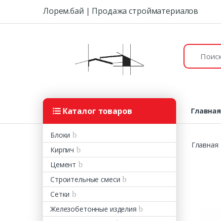
Skip to navigation
Skip to content
Лорем.бай | Продажа стройматериалов
Поиск:
Каталог товаров
Главна
Блоки
Главная
Кирпич
Цемент
Строительные смеси
Сетки
Железобетонные изделия