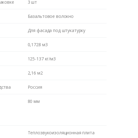
паковке
3 шт
Базальтовое волокно
Для фасада под штукатурку
0,1728 м3
125-137 кг/м3
м Вам
2,16 м2
дства
Россия
ВОНКА
80 мм
Теплозвукоизоляционная плита