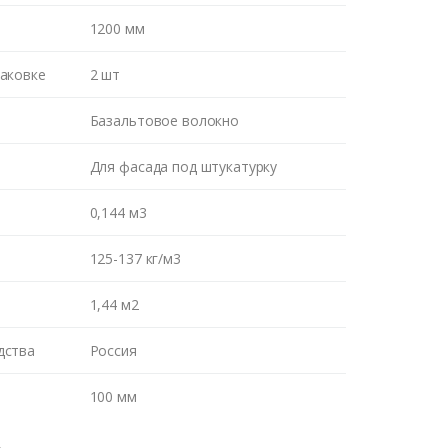
1200 мм
паковке
2 шт
Базальтовое волокно
Для фасада под штукатурку
0,144 м3
125-137 кг/м3
1,44 м2
дства
Россия
100 мм